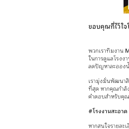
ขอบคุณที่ไว้ใ
พ
วกเราทีมงาน
M
ในการดูแลโรงงา
ลดปัญหาละอองน้ำ
เรามุ่งมั่นพัฒนา
ที่สุด หากคุณก
คำตอบสำหรับคุ
#โรงงานสะอาด 
หากสนใจรายละเอี