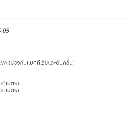
-05
VA (ป้องกันแบคทีเรียและดับกลิ่น)
็นติเมตร)
็นติเมตร)