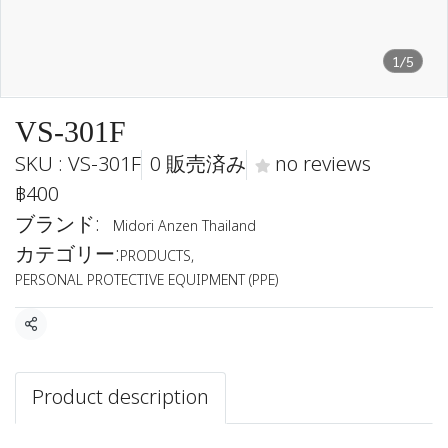
1/5
VS-301F
SKU : VS-301F
0 販売済み
no reviews
฿400
ブランド:
Midori Anzen Thailand
カテゴリー:
PRODUCTS
,
PERSONAL PROTECTIVE EQUIPMENT (PPE)
共有
Product description