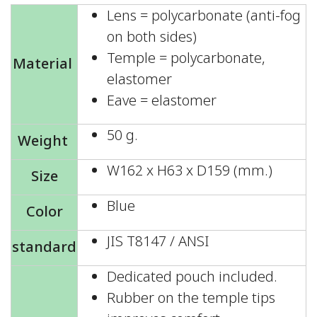
Lens = polycarbonate (anti-fog
on both sides)
Temple = polycarbonate,
Material
elastomer
Eave = elastomer
50 g.
Weight
W162 x H63 x D159 (mm.)
Size
Blue
Color
JIS T8147 / ANSI
standard
Dedicated pouch included.
Rubber on the temple tips