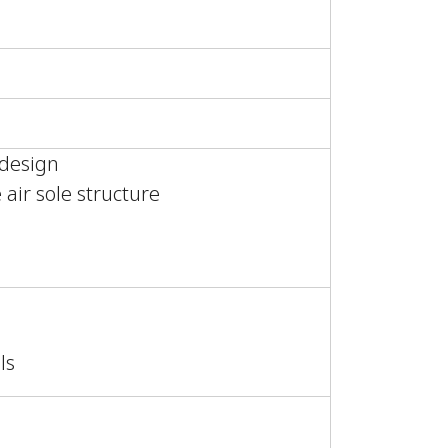
 design
air sole structure
ls