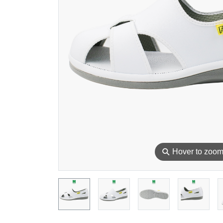
⚲
Hover to zoo