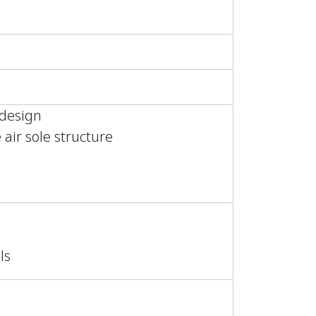
 design
air sole structure
ls