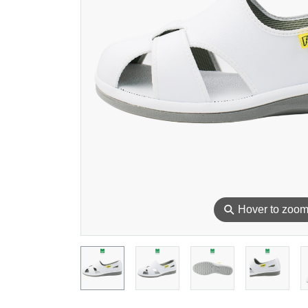
⚲
Hover to zoo