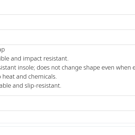
ap
ible and impact resistant.
sistant insole; does not change shape even when 
to heat and chemicals.
able and slip-resistant.