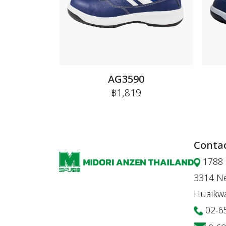
AG3590
฿1,819
Contac
1788 
3314 Ne
Huaikw
02-6