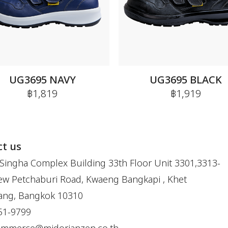
UG3695 NAVY
UG3695 BLACK
฿1,819
฿1,919
t us
Singha Complex Building 33th Floor Unit 3301,3313-
w Petchaburi Road, Kwaeng Bangkapi , Khet
ang, Bangkok 10310
51-9799