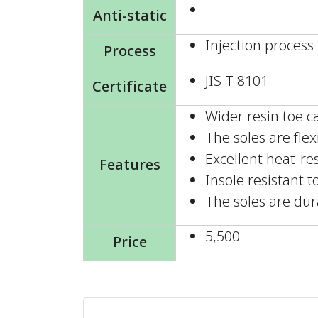
-
Anti-static
Injection process
Process
JIS T 8101
Certificate
Wider resin toe c
The soles are flex
Excellent heat-re
Features
Insole resistant 
The soles are dur
5,500
Price