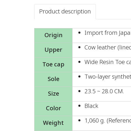
Product description
Import from Jap
Origin
Cow leather (line
Upper
Wide Resin Toe c
Toe cap
Two-layer synthet
Sole
23.5 ~ 28.0 CM.
Size
Black
Color
1,060 g. (Referen
Weight