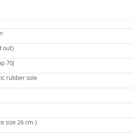
an
d out)
ap 70J
ic rubber sole
ce size 26 cm.)