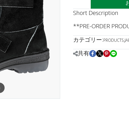
Short Description
**PRE-ORDER PRODUC
カテゴリー:
PRODUCTS
,
J
共有
m