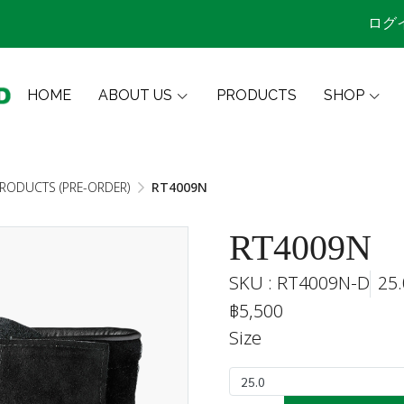
ログ
HOME
ABOUT US
PRODUCTS
SHOP
PRODUCTS (PRE-ORDER)
RT4009N
RT4009N
SKU : RT4009N-D
25.
฿5,500
Size
25.0