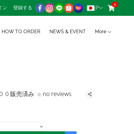
0
JP
イン
登録する
HOW TO ORDER
NEWS & EVENT
More
0
0 販売済み
no reviews
共有