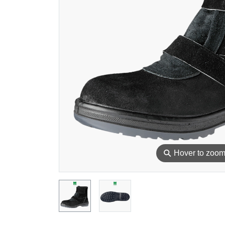
⚲
Hover to zoo