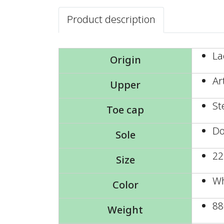
Product description
La
Origin
Ar
Upper
St
Toe cap
Do
Sole
22
Size
Wh
Color
88
Weight