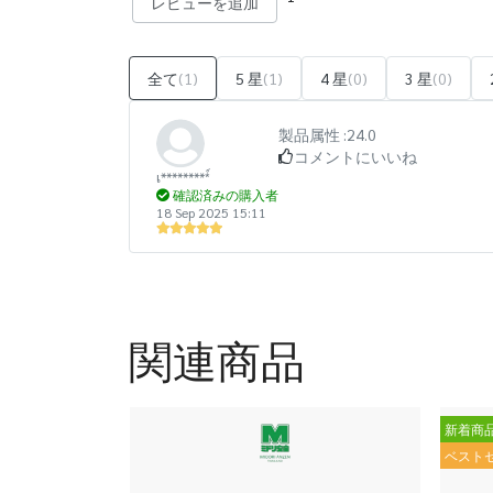
レビューを追加
全て
(1)
5 星
(1)
4 星
(0)
3 星
(0)
製品属性 :
24.0
コメントにいいね
เ*********์
確認済みの購入者
18 Sep 2025 15:11
関連商品
新着商
ベスト