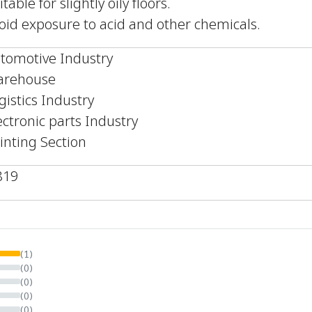
itable for slightly oily floors.
oid exposure to acid and other chemicals.
tomotive Industry
rehouse
gistics Industry
ectronic parts Industry
inting Section
819
(1)
(0)
(0)
(0)
(0)