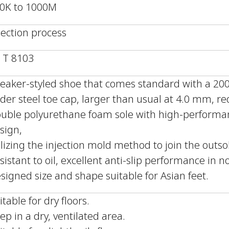
0K to 1000M
jection process
S T 8103
eaker-styled shoe that comes standard with a 200J
der steel toe cap, larger than usual at 4.0 mm, r
uble polyurethane foam sole with high-performan
sign,
ilizing the injection mold method to join the outs
sistant to oil, excellent anti-slip performance in 
signed size and shape suitable for Asian feet.
itable for dry floors.
ep in a dry, ventilated area.