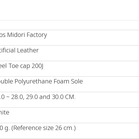
os Midori Factory
tificial Leather
eel Toe cap 200J
uble Polyurethane Foam Sole
.0 ~ 28.0, 29.0 and 30.0 CM.
ite
0 g. (Reference size 26 cm.)