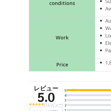
Su
conditions
Av
Au
Wa
Lo
Work
El
Pa
1,
Price
レビュー
5
5.0
4
3
(1 レビュー)
2
1