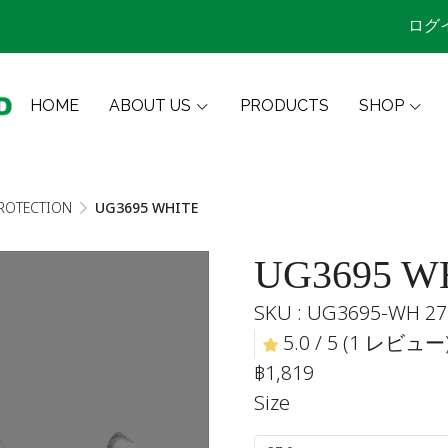
ログ
HOME
ABOUT US
PRODUCTS
SHOP
ROTECTION
UG3695 WHITE
UG3695 W
SKU : UG3695-WH 27
5.0 / 5 (1 レビュー
฿1,819
Size