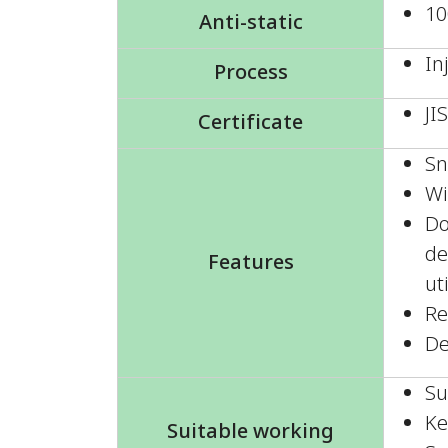
10
Anti-static
In
Process
JI
Certificate
Sn
Wi
Do
de
Features
ut
Re
De
Su
Ke
Suitable working