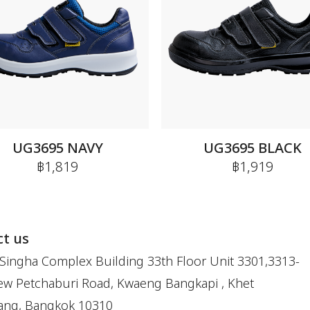
UG3695 NAVY
UG3695 BLACK
฿1,819
฿1,919
t us
Singha Complex Building 33th Floor Unit 3301,3313-
w Petchaburi Road, Kwaeng Bangkapi , Khet
ang, Bangkok 10310