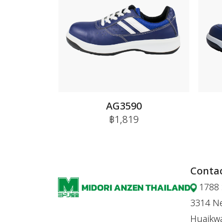
AG3590
฿1,819
Contac
1788 
3314 Ne
Huaikw