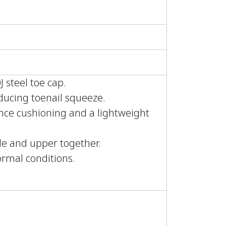
 steel toe cap.
educing toenail squeeze.
ce cushioning and a lightweight
ole and upper together.
normal conditions.