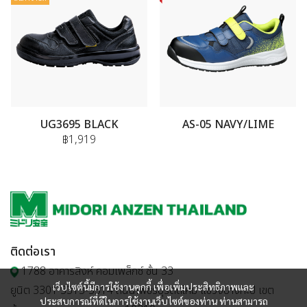
UG3695 BLACK
AS-05 NAVY/LIME
฿1,919
ติดต่อเรา
1788 อาคารสิงห์ คอมเพล็กซ์ ชั้น 33
เว็บไซต์นี้มีการใช้งานคุกกี้ เพื่อเพิ่มประสิทธิภาพและ
ยูนิต 3301 3313-3314 ถนนเพชรบุรีตัดใหม่ แขวงบางกะปิ เขต
ประสบการณ์ที่ดีในการใช้งานเว็บไซต์ของท่าน ท่านสามารถ