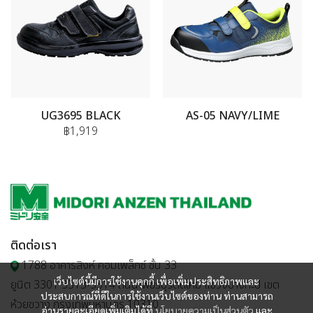
UG3695 BLACK
AS-05 NAVY/LIME
฿1,919
ติดต่อเรา
1788 อาคารสิงห์ คอมเพล็กซ์ ชั้น 33
เว็บไซต์นี้มีการใช้งานคุกกี้ เพื่อเพิ่มประสิทธิภาพและ
ยูนิต 3301 3313-3314 ถนนเพชรบุรีตัดใหม่ แขวงบางกะปิ เขต
ประสบการณ์ที่ดีในการใช้งานเว็บไซต์ของท่าน ท่านสามารถ
ห้วยขวาง กรุงเทพมหานคร 10310
อ่านรายละเอียดเพิ่มเติมได้ที่
นโยบายความเป็นส่วนตัว
และ