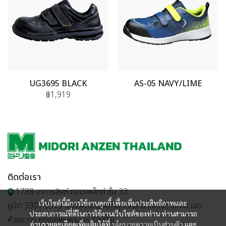
UG3695 BLACK
AS-05 NAVY/LIME
฿1,919
ติดต่อเรา
1788 อาคารสิงห์ คอมเพล็กซ์ ชั้น 33
เว็บไซต์นี้มีการใช้งานคุกกี้ เพื่อเพิ่มประสิทธิภาพและ
ยูนิต 3301 3313-3314 ถนนเพชรบุรีตัดใหม่ แขวงบางกะปิ เขต
ประสบการณ์ที่ดีในการใช้งานเว็บไซต์ของท่าน ท่านสามารถ
ห้วยขวาง กรุงเทพมหานคร 10310
อ่านรายละเอียดเพิ่มเติมได้ที่
นโยบายความเป็นส่วนตัว
และ