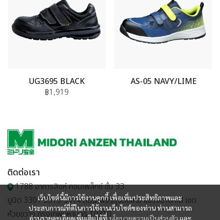
UG3695 BLACK
AS-05 NAVY/LIME
฿1,919
ติดต่อเรา
1788 อาคารสิงห์ คอมเพล็กซ์ ชั้น 33
เว็บไซต์นี้มีการใช้งานคุกกี้ เพื่อเพิ่มประสิทธิภาพและ
ยูนิต 3301 3313-3314 ถนนเพชรบุรีตัดใหม่ แขวงบางกะปิ เขต
ประสบการณ์ที่ดีในการใช้งานเว็บไซต์ของท่าน ท่านสามารถ
ห้วยขวาง กรุงเทพมหานคร 10310
อ่านรายละเอียดเพิ่มเติมได้ที่
นโยบายความเป็นส่วนตัว
และ