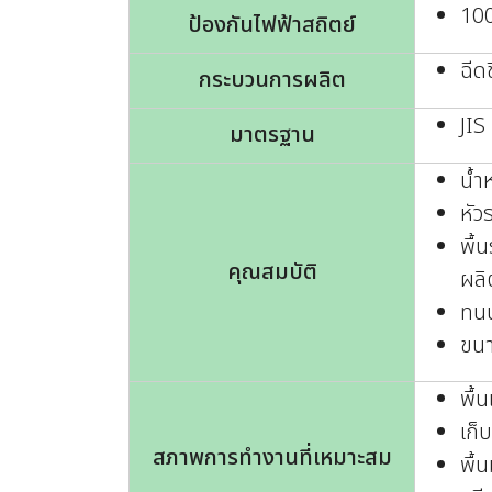
10
ป้องกันไฟฟ้าสถิตย์
ฉีดข
กระบวนการผลิต
JIS
มาตรฐาน
น้ำ
หัว
พื้
คุณสมบัติ
ผลิ
ทนน
ขนา
พื้น
เก็
สภาพการทำงานที่เหมาะสม
พื้