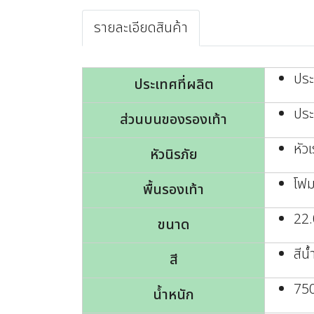
รายละเอียดสินค้า
ปร
ประเทศที่ผลิต
ประ
ส่วนบนของรองเท้า
หัวเ
หัวนิรภัย
โฟม
พื้นรองเท้า
22.
ขนาด
สีน้
สี
750
น้ำหนัก