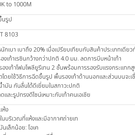
0K to 1000M
ึ้นรูป
 T 8103
หนักเบา เบาถึง 20% เมื่อเปรียบเทียบกับสินค้าประเภทเดียวก
รองเท้าเรซินกว้างกว่าปกติ 4.0 มม. ลดการบีบหน้าเท้า
นรองเท้าโฟมโพลียูรีเทน 2 ชั้นพร้อมการรองรับแรงกระแทกสู
ตโดยใช้วิธีการฉีดขึ้นรูป พื้นรองเท้าด้านนอกและส่วนบนจะเชื
้ำมัน กันลื่นได้ดีเยี่ยมในสภาวะปกติ
ดและรูปทรงดีไซน์เหมาะกับเท้าคนเอเชีย
แห้ง
บในบริเวณที่แห้งและมีอากาศถ่ายเท
นมันเล็กน้อย: โอเค