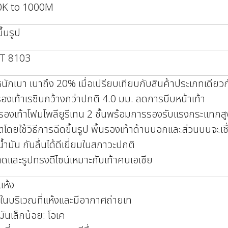
0K to 1000M
ึ้นรูป
 T 8103
หนักเบา เบาถึง 20% เมื่อเปรียบเทียบกับสินค้าประเภทเดียวก
รองเท้าเรซินกว้างกว่าปกติ 4.0 มม. ลดการบีบหน้าเท้า
นรองเท้าโฟมโพลียูรีเทน 2 ชั้นพร้อมการรองรับแรงกระแทกสู
ตโดยใช้วิธีการฉีดขึ้นรูป พื้นรองเท้าด้านนอกและส่วนบนจะเชื
้ำมัน กันลื่นได้ดีเยี่ยมในสภาวะปกติ
ดและรูปทรงดีไซน์เหมาะกับเท้าคนเอเชีย
แห้ง
บในบริเวณที่แห้งและมีอากาศถ่ายเท
นมันเล็กน้อย: โอเค