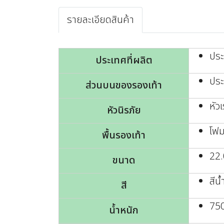
รายละเอียดสินค้า
ปร
ประเทศที่ผลิต
ประ
ส่วนบนของรองเท้า
หัวเ
หัวนิรภัย
โฟม
พื้นรองเท้า
22.
ขนาด
สีน้
สี
750
น้ำหนัก