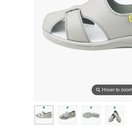
⚲
Hover to zoo