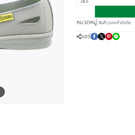
26.5
หมวดหมู่:
สินค้า
,
รองเท้านิรภัย
แชร์
m