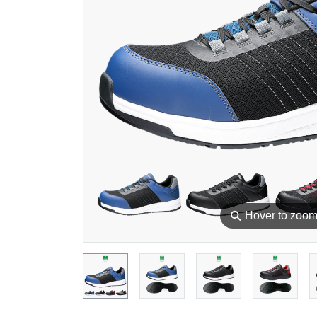
⚲
Hover to zoo