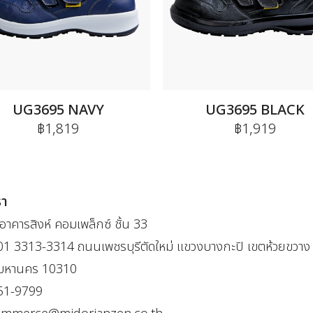
UG3695 NAVY
UG3695 BLACK
฿1,819
฿1,919
รา
าคารสิงห์ คอมเพล็กซ์ ชั้น 33
301 3313-3314 ถนนเพชรบุรีตัดใหม่ แขวงบางกะปิ เขตห้วยขวาง
พมหานคร 10310
51-9799