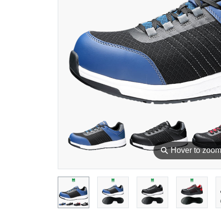
⚲
Hover to zoo