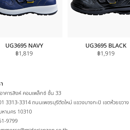
UG3695 NAVY
UG3695 BLACK
฿1,819
฿1,919
รา
าคารสิงห์ คอมเพล็กซ์ ชั้น 33
301 3313-3314 ถนนเพชรบุรีตัดใหม่ แขวงบางกะปิ เขตห้วยขวาง
พมหานคร 10310
51-9799