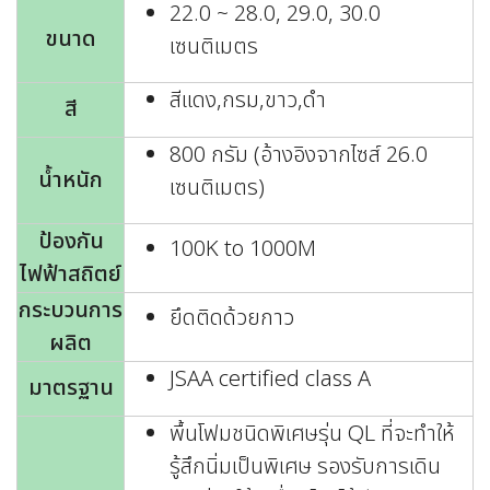
22.0 ~ 28.0, 29.0, 30.0
ขนาด
เซนติเมตร
สีแดง,กรม,ขาว,ดำ
สี
800 กรัม (อ้างอิงจากไซส์ 26.0
น้ำหนัก
เซนติเมตร)
ป้องกัน
100K to 1000M
ไฟฟ้าสถิตย์
กระบวนการ
ยึดติดด้วยกาว
ผลิต
JSAA certified class A
มาตรฐาน
พื้นโฟมชนิดพิเศษรุ่น QL ที่จะทำให้
รู้สึกนิ่มเป็นพิเศษ รองรับการเดิน