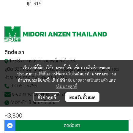
฿1,919
ติดต่อเรา
1788 อาคารสิงห์ คอมเพล็กซ์ ชั้น 33
เว็บไซต์นี้มีการใช้งานคุกกี้ เพื่อเพิ่มประสิทธิภาพและ
ยูนิต 3301 3313-3314 ถนนเพชรบุรีตัดใหม่ แขวงบางกะปิ เขต
ประสบการณ์ที่ดีในการใช้งานเว็บไซต์ของท่าน ท่านสามารถ
ห้วยขวาง กรุงเทพมหานคร 10310
อ่านรายละเอียดเพิ่มเติมได้ที่
นโยบายความเป็นส่วนตัว
และ
02-651-9799
นโยบายคุกกี้
e-commerce@midorianzen.co.th
ตั้งค่าคุกกี้
ยอมรับทั้งหมด
Mon-Fri 8 am. - 5 pm.
฿3,800
ติดต่อเรา
© Copyright 2023 | All Rights Reserved