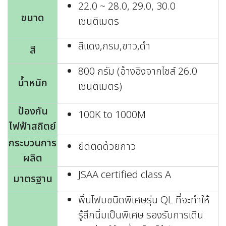
22.0 ~ 28.0, 29.0, 30.0
ขนาด
เซนติเมตร
สีแดง,กรม,ขาว,ดำ
สี
800 กรัม (อ้างอิงจากไซส์ 26.0
น้ำหนัก
เซนติเมตร)
ป้องกัน
100K to 1000M
ไฟฟ้าสถิตย์
กระบวนการ
ยึดติดด้วยกาว
ผลิต
JSAA certified class A
มาตรฐาน
พื้นโฟมชนิดพิเศษรุ่น QL ที่จะทำให้
รู้สึกนิ่มเป็นพิเศษ รองรับการเดิน