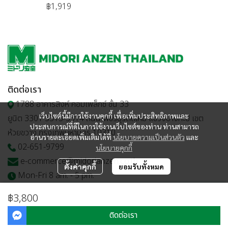
฿1,919
ติดต่อเรา
1788 อาคารสิงห์ คอมเพล็กซ์ ชั้น 33
เว็บไซต์นี้มีการใช้งานคุกกี้ เพื่อเพิ่มประสิทธิภาพและ
ยูนิต 3301 3313-3314 ถนนเพชรบุรีตัดใหม่ แขวงบางกะปิ เขต
ประสบการณ์ที่ดีในการใช้งานเว็บไซต์ของท่าน ท่านสามารถ
ห้วยขวาง กรุงเทพมหานคร 10310
อ่านรายละเอียดเพิ่มเติมได้ที่
นโยบายความเป็นส่วนตัว
และ
02-651-9799
นโยบายคุกกี้
e-commerce@midorianzen.co.th
ตั้งค่าคุกกี้
ยอมรับทั้งหมด
Mon-Fri 8 am. - 5 pm.
฿3,800
ติดต่อเรา
© Copyright 2023 | All Rights Reserved