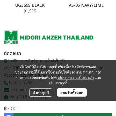
UG3695 BLACK
AS-05 NAVY/LIME
฿1,919
ติดต่อเรา
1788 อาคารสิงห์ คอมเพล็กซ์ ชั้น 33
เว็บไซต์นี้มีการใช้งานคุกกี้ เพื่อเพิ่มประสิทธิภาพและ
ยูนิต 3301 3313-3314 ถนนเพชรบุรีตัดใหม่ แขวงบางกะปิ เขต
ประสบการณ์ที่ดีในการใช้งานเว็บไซต์ของท่าน ท่านสามารถ
ห้วยขวาง กรุงเทพมหานคร 10310
อ่านรายละเอียดเพิ่มเติมได้ที่
นโยบายความเป็นส่วนตัว
และ
02-651-9799
นโยบายคุกกี้
e-commerce@midorianzen.co.th
ตั้งค่าคุกกี้
ยอมรับทั้งหมด
Mon-Fri 8 am. - 5 pm.
฿3,000