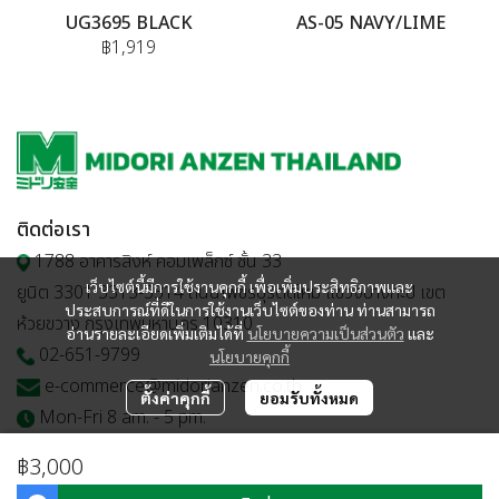
UG3695 BLACK
AS-05 NAVY/LIME
฿1,919
ติดต่อเรา
1788 อาคารสิงห์ คอมเพล็กซ์ ชั้น 33
เว็บไซต์นี้มีการใช้งานคุกกี้ เพื่อเพิ่มประสิทธิภาพและ
ยูนิต 3301 3313-3314 ถนนเพชรบุรีตัดใหม่ แขวงบางกะปิ เขต
ประสบการณ์ที่ดีในการใช้งานเว็บไซต์ของท่าน ท่านสามารถ
ห้วยขวาง กรุงเทพมหานคร 10310
อ่านรายละเอียดเพิ่มเติมได้ที่
นโยบายความเป็นส่วนตัว
และ
02-651-9799
นโยบายคุกกี้
e-commerce@midorianzen.co.th
ตั้งค่าคุกกี้
ยอมรับทั้งหมด
Mon-Fri 8 am. - 5 pm.
฿3,000