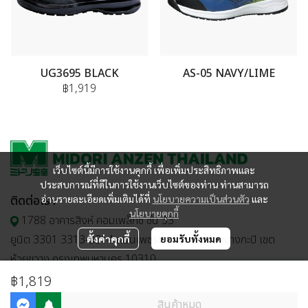
UG3695 BLACK
AS-05 NAVY/LIME
฿1,919
เว็บไซต์นี้มีการใช้งานคุกกี้ เพื่อเพิ่มประสิทธิภาพและ
ประสบการณ์ที่ดีในการใช้งานเว็บไซต์ของท่าน ท่านสามารถ
ติดต่อเรา
อ่านรายละเอียดเพิ่มเติมได้ที่
นโยบายความเป็นส่วนตัว
และ
นโยบายคุกกี้
1788 อาคารสิงห์ คอมเพล็กซ์ ชั้น 33
ยูนิต 3301 3313-3314 ถนนเพชรบุรีตัดใหม่ แขวงบางกะปิ เขต
ตั้งค่าคุกกี้
ยอมรับทั้งหมด
ห้วยขวาง กรุงเทพมหานคร 10310
02-651-9799
฿1,819
e-commerce@midorianzen.co.th
สินค้าหมด