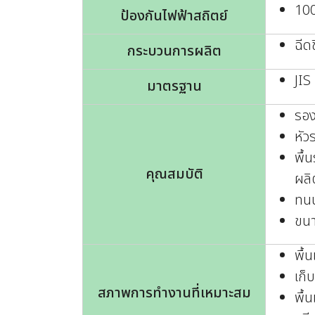
10
ป้องกันไฟฟ้าสถิตย์
ฉีดข
กระบวนการผลิต
JIS
มาตรฐาน
รอง
หัว
พื้
คุณสมบัติ
ผลิ
ทนน
ขนา
พื้น
เก็
สภาพการทำงานที่เหมาะสม
พื้