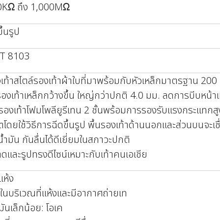
0KΩ ถึง 1,000MΩ
ึ้นรูป
 T 8103
เท้าสไตล์รองเท้าผ้าใบที่มาพร้อมกับหัวเหล็กมาตรฐาน 200 
รองเท้าเหล็กกว้างขึ้น ใหญ่กว่าปกติ 4.0 มม. ลดการบีบหน้าเ
นรองเท้าโฟมโพลียูรีเทน 2 ชั้นพร้อมการรองรับแรงกระแทกสู
ตโดยใช้วิธีการฉีดขึ้นรูป พื้นรองเท้าด้านนอกและส่วนบนจะเชื
้ำมัน กันลื่นได้ดีเยี่ยมในสภาวะปกติ
ดและรูปทรงดีไซน์เหมาะกับเท้าคนเอเชีย
แห้ง
บในบริเวณที่แห้งและมีอากาศถ่ายเท
นมันเล็กน้อย: โอเค