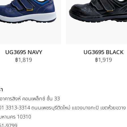
UG3695 NAVY
UG3695 BLACK
฿1,819
฿1,919
รา
าคารสิงห์ คอมเพล็กซ์ ชั้น 33
301 3313-3314 ถนนเพชรบุรีตัดใหม่ แขวงบางกะปิ เขตห้วยขวาง
พมหานคร 10310
51-9799