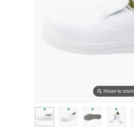
⚲
Hover to zoo