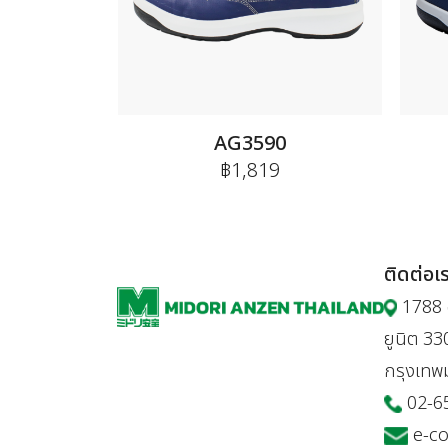
AG3590
฿1,819
ติดต่อเ
1788 อ
ยูนิต 3
กรุงเท
02-6
e-c