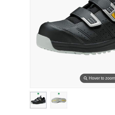
⚲
Hover to zoo